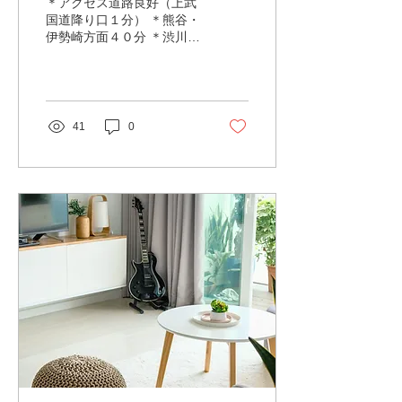
＊アクセス道路良好（上武
国道降り口１分） ＊熊谷・
伊勢崎方面４０分 ＊渋川・
沼田・みなかみ方面４０分
41
0