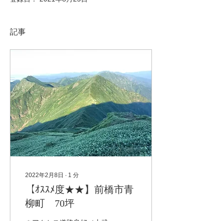
記事
2022年2月8日
∙
1
分
【ｵｽｽﾒ度★★】前橋市青
柳町 70坪