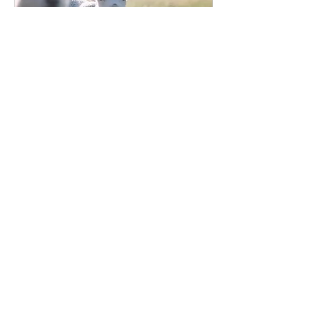
2022年2月7日
∙
1
分
仲間になりませんか。
群馬県をよく知る仲間があ
なたの「ふるさとづくり」
をお手伝いします。 行きた
い場所のリクエストをお待
ちしています。
19
0